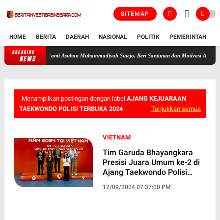
SITEMAP
HOME
BERITA
DAERAH
NASIONAL
POLITIK
PEMERINTAH
K
BREAKING
 Sambangi Panti Asuhan Muhammadiyah Sutejo, Beri Santunan dan Motivasi Anak Yatim
NEWS
Menampilkan postingan dengan label
AJANG KEJUARAAN
TAEKWONDO POLISI TERBUKA 2024
Tunjukkan semua
VIETNAM
Tim Garuda Bhayangkara
Presisi Juara Umum ke-2 di
Ajang Taekwondo Polisi
Terbuka Vietnam
12/09/2024 07:37:00 PM