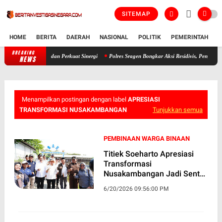
SITEMAP
HOME
BERITA
DAERAH
NASIONAL
POLITIK
PEMERINTAH
K
BREAKING
an Program dan Perkuat Sinergi
Polres Sragen Bongkar Aksi Residivis, Pengembangan Ka
NEWS
Menampilkan postingan dengan label
APRESIASI
TRANSFORMASI NUSAKAMBANGAN
Tunjukkan semua
PEMBINAAN WARGA BINAAN
Titiek Soeharto Apresiasi
Transformasi
Nusakambangan Jadi Sentra
Ketahanan Pangan dan
6/20/2026 09:56:00 PM
Pembinaan Warga Binaan