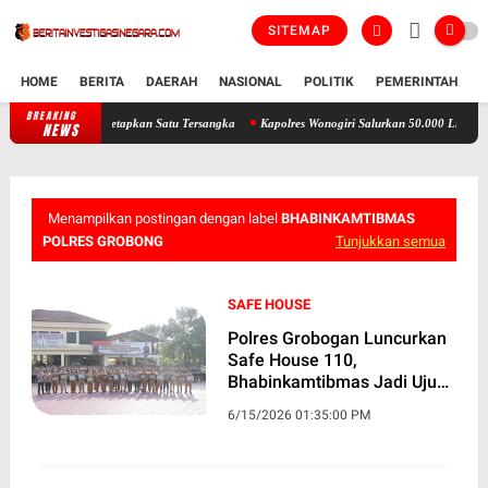
SITEMAP
HOME
BERITA
DAERAH
NASIONAL
POLITIK
PEMERINTAH
K
BREAKING
Minyakita Diduga Tak Penuhi Standar, Polres Wonogiri Tetapkan Satu Ters
NEWS
Menampilkan postingan dengan label
BHABINKAMTIBMAS
POLRES GROBONG
Tunjukkan semua
SAFE HOUSE
Polres Grobogan Luncurkan
Safe House 110,
Bhabinkamtibmas Jadi Ujung
Tombak
6/15/2026 01:35:00 PM