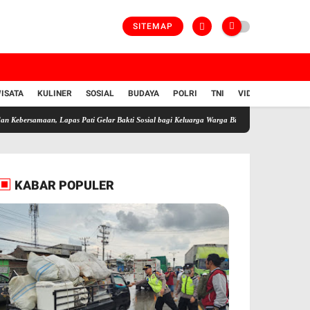
SITEMAP
ISATA
KULINER
SOSIAL
BUDAYA
POLRI
TNI
VIDIO
an, Lapas Pati Gelar Bakti Sosial bagi Keluarga Warga Binaan
Kapolres Kendal Samban
KABAR POPULER