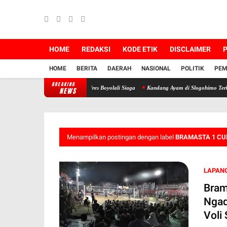
HOME
REDAKSI
KODE ETIK
DISCLAIMER
P
HOME
BERITA
DAERAH
NASIONAL
POLITIK
PEM
BREAKING
ah Waduk Cengklik, Polres Boyolali Siaga
Kandang Ayam di Slogohimo Terbakar, 7.000
NEWS
Menampilkan postingan dengan label
BRAMASTA 1 CU
LAPANG
Bram
Ngad
Voli 