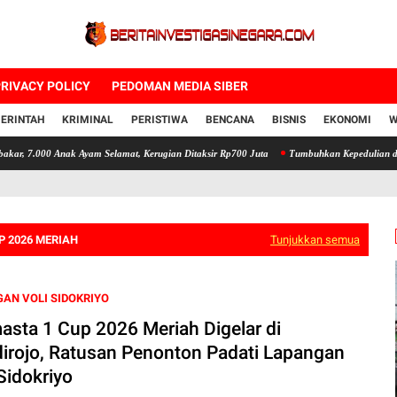
RIVACY POLICY
PEDOMAN MEDIA SIBER
ERINTAH
KRIMINAL
PERISTIWA
BENCANA
BISNIS
EKONOMI
W
 Anak Ayam Selamat, Kerugian Ditaksir Rp700 Juta
Tumbuhkan Kepedulian dan Kebersama
P 2026 MERIAH
Tunjukkan semua
AN VOLI SIDOKRIYO
asta 1 Cup 2026 Meriah Digelar di
irojo, Ratusan Penonton Padati Lapangan
Sidokriyo