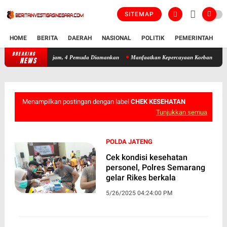
SITEMAP
HOME
BERITA
DAERAH
NASIONAL
POLITIK
PEMERINTAH
K
BREAKING
Patroli Siber Polres Kendal Gagalkan Tawuran Bersenjata Tajam, 4 Pemu
NEWS
Menampilkan postingan dengan label
CHEK KESEHATAN
Tunjukkan semua
POLDA JATENG
Cek kondisi kesehatan
personel, Polres Semarang
gelar Rikes berkala
5/26/2025 04:24:00 PM