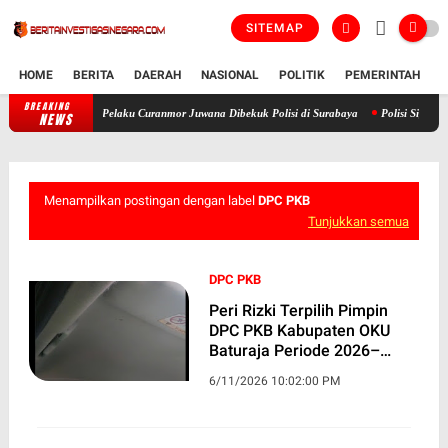
SITEMAP
HOME
BERITA
DAERAH
NASIONAL
POLITIK
PEMERINTAH
K
BREAKING
n Korban, Pelaku Curanmor Juwana Dibekuk Polisi di Surabaya
Polisi Sigap Padamkan 
NEWS
Menampilkan postingan dengan label
DPC PKB
Tunjukkan semua
DPC PKB
Peri Rizki Terpilih Pimpin
DPC PKB Kabupaten OKU
Baturaja Periode 2026–
2031, Siap Rangkul Generasi
6/11/2026 10:02:00 PM
Muda