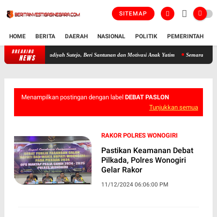
SITEMAP
HOME
BERITA
DAERAH
NASIONAL
POLITIK
PEMERINTAH
K
BREAKING
i Asuhan Muhammadiyah Sutejo, Beri Santunan dan Motivasi Anak Yatim
Semarak HUT RI 
NEWS
Menampilkan postingan dengan label
DEBAT PASLON
Tunjukkan semua
RAKOR POLRES WONOGIRI
Pastikan Keamanan Debat
Pilkada, Polres Wonogiri
Gelar Rakor
11/12/2024 06:06:00 PM