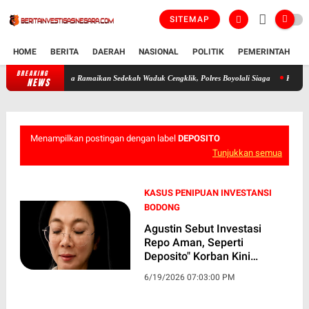
SITEMAP
HOME
BERITA
DAERAH
NASIONAL
POLITIK
PEMERINTAH
K
BREAKING
700 Warga Ramaikan Sedekah Waduk Cengklik, Polres Boyolali Siaga
Kandang Ayam di
NEWS
Menampilkan postingan dengan label
DEPOSITO
Tunjukkan semua
KASUS PENIPUAN INVESTANSI
BODONG
Agustin Sebut Investasi
Repo Aman, Seperti
Deposito" Korban Kini
Menuntut Keadilan!
6/19/2026 07:03:00 PM