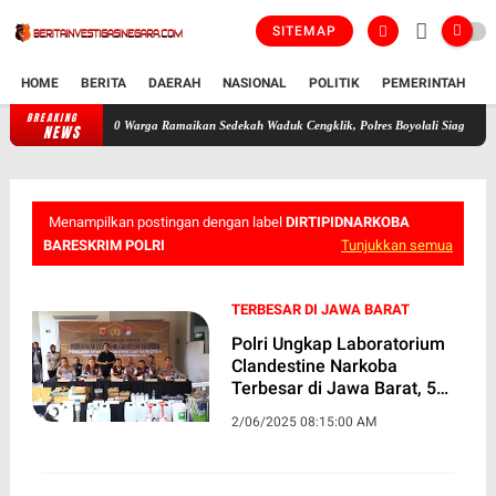
SITEMAP
HOME
BERITA
DAERAH
NASIONAL
POLITIK
PEMERINTAH
K
BREAKING
700 Warga Ramaikan Sedekah Waduk Cengklik, Polres Boyolali Siaga
Kandang 
NEWS
Menampilkan postingan dengan label
DIRTIPIDNARKOBA
BARESKRIM POLRI
Tunjukkan semua
TERBESAR DI JAWA BARAT
Polri Ungkap Laboratorium
Clandestine Narkoba
Terbesar di Jawa Barat, 5
Juta Jiwa Diselamatkan
2/06/2025 08:15:00 AM