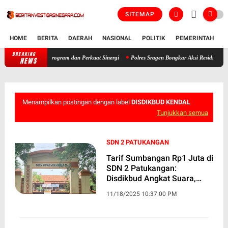
SITEMAP
HOME
BERITA
DAERAH
NASIONAL
POLITIK
PEMERINTAH
K
BREAKING
Kapolres Kendal Berganti, AKBP Ratna Siap Lanjutkan Program dan Perk
NEWS
Menampilkan postingan dengan label
DISDIKBUD KENDAL
Tunjukkan semua
SDN 2 PATUKANGAN
Tarif Sumbangan Rp1 Juta di
SDN 2 Patukangan:
Disdikbud Angkat Suara,
Kejari Ikut Turun Tangan
11/18/2025 10:37:00 PM