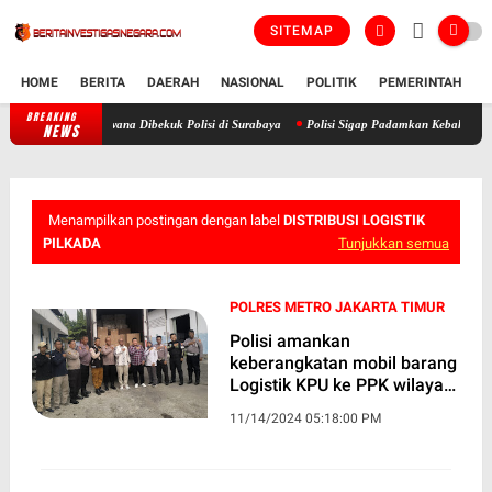
SITEMAP
HOME
BERITA
DAERAH
NASIONAL
POLITIK
PEMERINTAH
K
BREAKING
Manfaatkan Kepercayaan Korban, Pelaku Curanmor Juwana Dibekuk Pol
NEWS
Menampilkan postingan dengan label
DISTRIBUSI LOGISTIK
PILKADA
Tunjukkan semua
POLRES METRO JAKARTA TIMUR
Polisi amankan
keberangkatan mobil barang
Logistik KPU ke PPK wilayah
Jakarta Timur
11/14/2024 05:18:00 PM