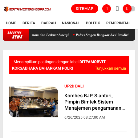
SITEMAP
HOME
BERITA
DAERAH
NASIONAL
POLITIK
PEMERINTAH
K
BREAKING
Kapolres Kendal Berganti, AKBP Ratna Siap Lanjutkan Program dan Perkua
NEWS
Menampilkan postingan dengan label
DITPAMOBVIT
KORSABHARA BAHARKAM POLRI
Tunjukkan semua
UP2D BALI
Kombes BJP. Sianturi,
Pimpin Bimtek Sistem
Manajemen pengamanan
Obvitnas di DCC & Server
6/26/2025 08:27:00 AM
SCADA UP2D Bali