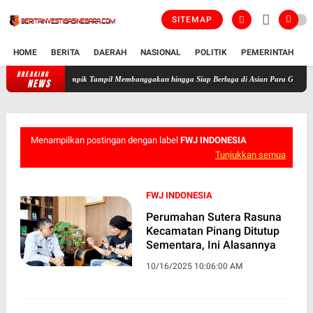
SITEMAP
HOME
BERITA
DAERAH
NASIONAL
POLITIK
PEMERINTAH
K
BREAKING
Polda Jateng Apresiasi 49 Insan Berprestasi, Atlet Paralimpik Tampi
NEWS
Menampilkan postingan dengan label
FWJ INDONESIA
Tunjukkan semua
FWJ INDONESIA
Perumahan Sutera Rasuna
Kecamatan Pinang Ditutup
Sementara, Ini Alasannya
10/16/2025 10:06:00 AM