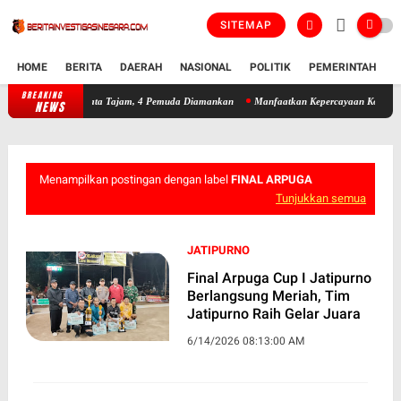
SITEMAP
HOME
BERITA
DAERAH
NASIONAL
POLITIK
PEMERINTAH
K
BREAKING
Patroli Siber Polres Kendal Gagalkan Tawuran Bersenjata Tajam, 4 
NEWS
Menampilkan postingan dengan label
FINAL ARPUGA
Tunjukkan semua
JATIPURNO
Final Arpuga Cup I Jatipurno
Berlangsung Meriah, Tim
Jatipurno Raih Gelar Juara
6/14/2026 08:13:00 AM