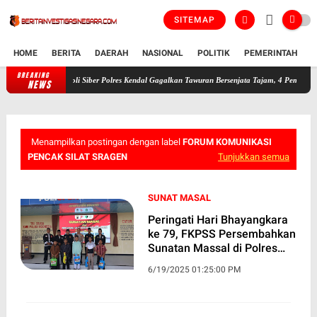
SITEMAP
HOME
BERITA
DAERAH
NASIONAL
POLITIK
PEMERINTAH
K
BREAKING
Patroli Siber Polres Kendal Gagalkan Tawuran Bersenjata Tajam, 4 Pemuda Diamanka
NEWS
Menampilkan postingan dengan label
FORUM KOMUNIKASI
PENCAK SILAT SRAGEN
Tunjukkan semua
SUNAT MASAL
Peringati Hari Bhayangkara
ke 79, FKPSS Persembahkan
Sunatan Massal di Polres
Sragen
6/19/2025 01:25:00 PM