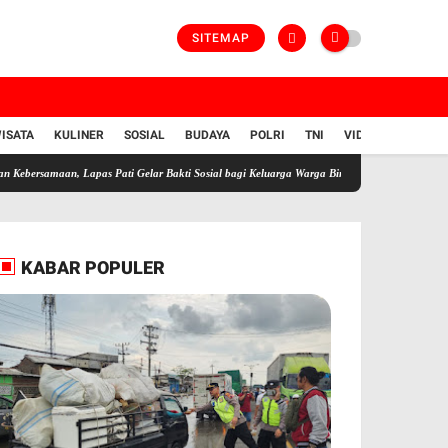
SITEMAP
ISATA
KULINER
SOSIAL
BUDAYA
POLRI
TNI
VIDIO
n, Lapas Pati Gelar Bakti Sosial bagi Keluarga Warga Binaan
Kapolres Kendal Samban
KABAR POPULER