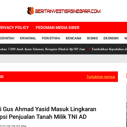
RIVACY POLICY
PEDOMAN MEDIA SIBER
ERINTAH
KRIMINAL
PERISTIWA
BENCANA
BISNIS
EKONOMI
W
Anak Ayam Selamat, Kerugian Ditaksir Rp700 Juta
Tumbuhkan Kepedulian dan Kebersamaa
ID
Tunjukkan semua
i Gus Ahmad Yasid Masuk Lingkaran
psi Penjualan Tanah Milik TNI AD
025 08:28:00 PM