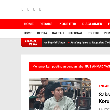
HOME
REDAKSI
KODE ETIK
DISCLAIMER
P
HOME
BERITA
DAERAH
NASIONAL
POLITIK
PEM
BREAKING
ah Waduk Cengklik, Polres Boyolali Siaga
Kandang Ayam di Slogohimo Terbakar, 7.000 
NEWS
Menampilkan postingan dengan label
GUS AHMAD YAS
TNI-AD
Saks
Koru
11/17/2