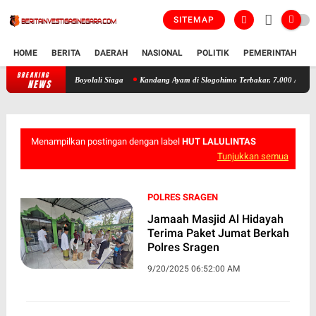
SITEMAP
HOME
BERITA
DAERAH
NASIONAL
POLITIK
PEMERINTAH
K
BREAKING
700 Warga Ramaikan Sedekah Waduk Cengklik, Polres Boyolali Siaga
NEWS
Menampilkan postingan dengan label
HUT LALULINTAS
Tunjukkan semua
POLRES SRAGEN
Jamaah Masjid Al Hidayah
Terima Paket Jumat Berkah
Polres Sragen
9/20/2025 06:52:00 AM