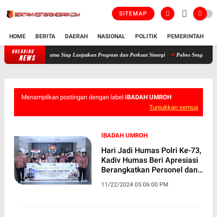
SITEMAP
HOME
BERITA
DAERAH
NASIONAL
POLITIK
PEMERINTAH
K
BREAKING
nti, AKBP Ratna Siap Lanjutkan Program dan Perkuat Sinergi
Polres Sragen Bongkar Aks
NEWS
Menampilkan postingan dengan label
IBADAH UMROH
Tunjukkan semua
IBADAH UMROH
Hari Jadi Humas Polri Ke-73,
Kadiv Humas Beri Apresiasi
Berangkatkan Personel dan
Media Ibadah Umroh
11/22/2024 05:06:00 PM