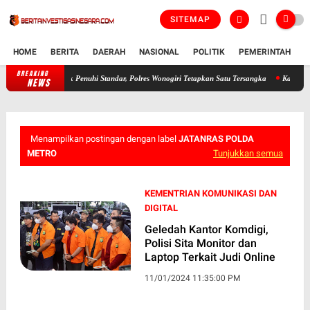
SITEMAP
HOME
BERITA
DAERAH
NASIONAL
POLITIK
PEMERINTAH
K
BREAKING
 Diduga Tak Penuhi Standar, Polres Wonogiri Tetapkan Satu Tersangka
Kapolres Wonogiri
NEWS
Menampilkan postingan dengan label
JATANRAS POLDA
METRO
Tunjukkan semua
KEMENTRIAN KOMUNIKASI DAN
DIGITAL
Geledah Kantor Komdigi,
Polisi Sita Monitor dan
Laptop Terkait Judi Online
11/01/2024 11:35:00 PM