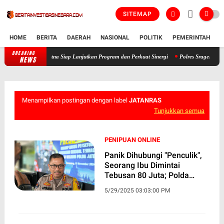
SITEMAP
HOME
BERITA
DAERAH
NASIONAL
POLITIK
PEMERINTAH
K
BREAKING
ti, AKBP Ratna Siap Lanjutkan Program dan Perkuat Sinergi
Polres Sragen Bongkar Aksi
NEWS
Menampilkan postingan dengan label
JATANRAS
Tunjukkan semua
PENIPUAN ONLINE
Panik Dihubungi "Penculik",
Seorang Ibu Dimintai
Tebusan 80 Juta; Polda
Jateng Bongkar Modus
5/29/2025 03:03:00 PM
Penipuan Online,
Masyarakat Agar
Waspadalah