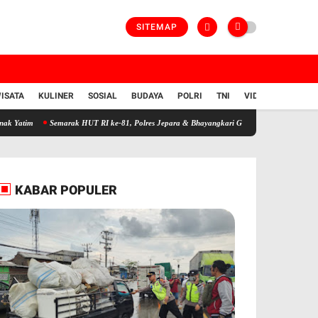
SITEMAP
ISATA
KULINER
SOSIAL
BUDAYA
POLRI
TNI
VIDIO
Semarak HUT RI ke-81, Polres Jepara & Bhayangkari Gelar Sunatan Massal untuk 25 Ana
KABAR POPULER