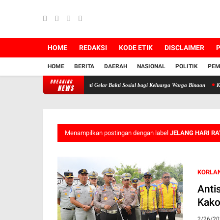
HOME
REDAKSI
KODE ETIK
DISCLAIMER
P
HOME
BERITA
DAERAH
NASIONAL
POLITIK
PEM
BREAKING
 Kebersamaan, Lapas Pati Gelar Bakti Sosial bagi Keluarga Warga Binaan
Kapolres Ken
NEWS
Menampilkan postingan dengan label
JELANG HARI RAY
KORLAN
Anti
Kako
2/26/20