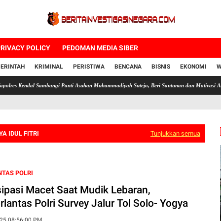
RIVACY POLICY
PEDOMAN MEDIA SIBER
ERINTAH
KRIMINAL
PERISTIWA
BENCANA
BISNIS
EKONOMI
W
dal Sambangi Panti Asuhan Muhammadiyah Sutejo, Beri Santunan dan Motivasi Anak Yatim
A IDUL FITRI
Tunjukkan semua
TAS POLRI
sipasi Macet Saat Mudik Lebaran,
rlantas Polri Survey Jalur Tol Solo- Yogya
25 08:56:00 PM