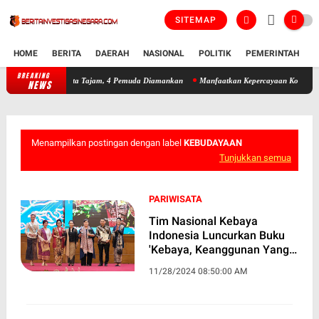
SITEMAP
HOME
BERITA
DAERAH
NASIONAL
POLITIK
PEMERINTAH
K
BREAKING
Patroli Siber Polres Kendal Gagalkan Tawuran Bersenjata Tajam, 4 
NEWS
Menampilkan postingan dengan label
KEBUDAYAAN
Tunjukkan semua
PARIWISATA
Tim Nasional Kebaya
Indonesia Luncurkan Buku
'Kebaya, Keanggunan Yang
Diwariskan'
11/28/2024 08:50:00 AM