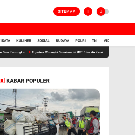
SITEMAP
ISATA
KULINER
SOSIAL
BUDAYA
POLRI
TNI
VIDIO
angka
Kapolres Wonogiri Salurkan 50.000 Liter Air Bersih untuk Warga Giriwoyo yang Dil
KABAR POPULER