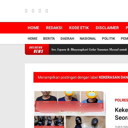
HOME
REDAKSI
KODE ETIK
DISCLAIMER
P
HOME
BERITA
DAERAH
NASIONAL
POLITIK
PEM
BREAKING
marak HUT RI ke-81, Polres Jepara & Bhayangkari Gelar Sunatan Massal untuk 25 Anak di
NEWS
Menampilkan postingan dengan label
KEKERASAN DA
POLRES
Keker
Seor
7/07/20