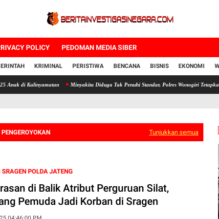
RIVACY POLICY
PEDOMAN MEDIA SIBER
ERINTAH
KRIMINAL
PERISTIWA
BENCANA
BISNIS
EKONOMI
W
 Kalinyamatan
Minyakita Diduga Tak Penuhi Standar, Polres Wonogiri Tetapkan Satu Ters
N PENGEROYOKAN
Tunjukkan semua
 SRAGEN POLDA JATENG
asan di Balik Atribut Perguruan Silat,
ang Pemuda Jadi Korban di Sragen
25 04:46:00 PM