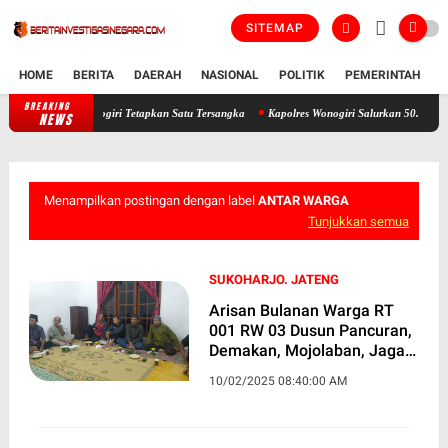
SITEMAP
HOME
BERITA
DAERAH
NASIONAL
POLITIK
PEMERINTAH
K
BREAKING
tandar, Polres Wonogiri Tetapkan Satu Tersangka
Kapolres Wonogiri Salurkan 50.000 Lite
NEWS
Menampilkan postingan dengan label
ANTAR WARGA
Tunjukkan semua
SUKOHARJO. JATENG
Arisan Bulanan Warga RT
001 RW 03 Dusun Pancuran,
Demakan, Mojolaban, Jaga
Silaturahmi dan Bangun
10/02/2025 08:40:00 AM
Kebersamaan