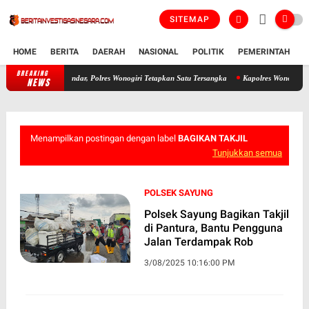
SITEMAP
HOME
BERITA
DAERAH
NASIONAL
POLITIK
PEMERINTAH
K
BREAKING
 Penuhi Standar, Polres Wonogiri Tetapkan Satu Tersangka
Kapolres Wonogiri Salurkan 5
NEWS
Menampilkan postingan dengan label
BAGIKAN TAKJIL
Tunjukkan semua
POLSEK SAYUNG
Polsek Sayung Bagikan Takjil
di Pantura, Bantu Pengguna
Jalan Terdampak Rob
3/08/2025 10:16:00 PM