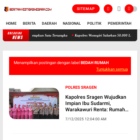
SITEMAP
HOME
BERITA
DAERAH
NASIONAL
POLITIK
PEMERINTAH
K
BREAKING
Minyakita Diduga Tak Penuhi Standar, Polres Wonogiri Tetapkan Satu T
NEWS
Menampilkan postingan dengan label
BEDAH RUMAH
Tunjukkan semua
POLRES SRAGEN
Kapolres Sragen Wujudkan
Impian Ibu Sudarmi,
Warakawuri Renta: Rumah
Baru Jadi Hadiah di Hari
7/12/2025 12:04:00 AM
Bhayangkara ke 79