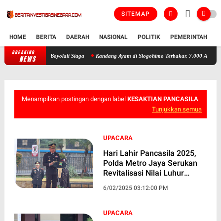
SITEMAP
HOME
BERITA
DAERAH
NASIONAL
POLITIK
PEMERINTAH
K
BREAKING
700 Warga Ramaikan Sedekah Waduk Cengklik, Polres Boyolali Siaga
NEWS
Menampilkan postingan dengan label
KESAKTIAN PANCASILA
Tunjukkan semua
UPACARA
Hari Lahir Pancasila 2025,
Polda Metro Jaya Serukan
Revitalisasi Nilai Luhur
Bangsa
6/02/2025 03:12:00 PM
UPACARA