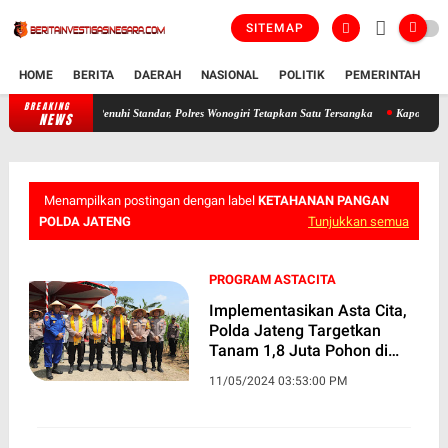
SITEMAP
HOME
BERITA
DAERAH
NASIONAL
POLITIK
PEMERINTAH
K
BREAKING
iduga Tak Penuhi Standar, Polres Wonogiri Tetapkan Satu Tersangka
Kapolres Wonogiri S
NEWS
Menampilkan postingan dengan label
KETAHANAN PANGAN
POLDA JATENG
Tunjukkan semua
PROGRAM ASTACITA
Implementasikan Asta Cita,
Polda Jateng Targetkan
Tanam 1,8 Juta Pohon di
Jawa Tengah
11/05/2024 03:53:00 PM